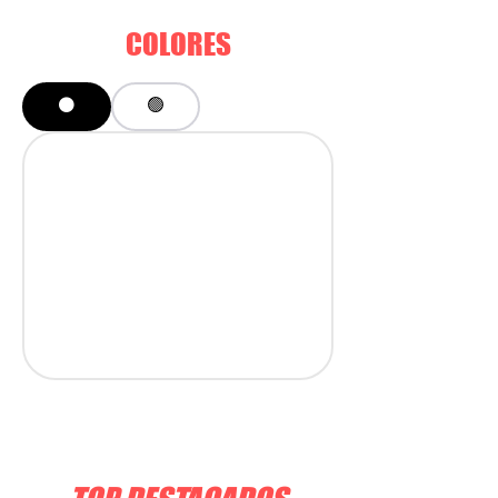
COLORES
⚫️
🟢